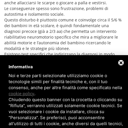
anche allacciarsi le scarpe o giocare a palla e vestirsi.
Le conseguenze spesso sono frustrazione, problemi di
autostima e isolamento sociale.
Questo disturbo è piuttosto comune e coinvolge circa il 5/6 %
dei bambini in età scolare, è quindi fondamentale una
diagnosi precoce (già a 2/3 aa) che permetta un intervento
riabilitativo neuromotorio specifico che mira a migliorare le
abilità motorie e l’autonomia del bambino ricercando le
modalità e le strategie più idonee.
Esistono test specifici che indirizzano la diagnosi in modo
preciso e metodologie di trattamento che tenendo conto dei
più recenti studi neuro scientifici internazionali, affiancano il
Informativa
bambino e la famiglia in un percorso riabilitativo che ridurrà
Noi e terze parti selezionate utilizziamo cookie o
l’impatto di questo disturbo nelle attività di vita quotidiana.
tecnologie simili per finalità tecniche e, con il tuo
consenso, anche per altre finalità come specificato nella
cookie policy
.
Chiudendo questo banner con la crocetta o cliccando su
HOME
CHI SIAMO
COSA CURIAMO
"Rifiuta", verranno utilizzati solamente cookie tecnici. Se
vuoi selezionare i cookie da installare, clicca su
TECNICHE/TRATTAMENTI
APPROFONDIMENTI
"Personalizza". Se preferisci, puoi acconsentire
DOCUMENTAZIONE
CONTATTI
all'utilizzo di tutti i cookie, anche diversi da quelli tecnici,