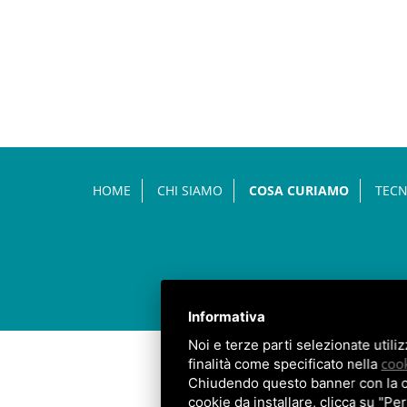
HOME
CHI SIAMO
COSA CURIAMO
TECN
Informativa
Noi e terze parti selezionate utili
cook
finalità come specificato nella
Chiudendo questo banner con la cro
cookie da installare, clicca su "Per