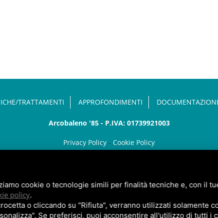
ICHE/TRATTAMENTI
APPROFONDIMENTI
DOCUMENTAZION
Arcobaleno '85 - P.IVA: 01739921003
Privacy Policy
-
Cookie Policy
Posizionamento Siti
by TopsuiMotori
zziamo cookie o tecnologie simili per finalità tecniche e, con il 
ie policy
.
cetta o cliccando su "Rifiuta", verranno utilizzati solamente co
sonalizza". Se preferisci, puoi acconsentire all'utilizzo di tutti i