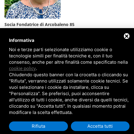
Socia Fondatrice di Arcobaleno 85
Vedi il Curriculum Vitae
Informativa
Noi e terze parti selezionate utilizziamo cookie o
tecnologie simili per finalità tecniche e, con il tuo
consenso, anche per altre finalità come specificato nella
cookie policy
.
HOME
CHI SIAMO
COSA CURIAMO
Chiudendo questo banner con la crocetta o cliccando su
TECNICHE/TRATTAMENTI
APPROFONDIMENTI
"Rifiuta", verranno utilizzati solamente cookie tecnici. Se
DOCUMENTAZIONE
CONTATTI
vuoi selezionare i cookie da installare, clicca su
"Personalizza". Se preferisci, puoi acconsentire
Arcobaleno '85 - P.IVA: 01739921003
all'utilizzo di tutti i cookie, anche diversi da quelli tecnici,
cliccando su "Accetta tutti". In qualsiasi momento potrai
Privacy Policy
-
Cookie Policy
modificare la scelta effettuata.
Posizionamento Siti
by TopsuiMotori
Rifiuta
Accetta tutti