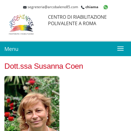
segreteria@arcobaleno85.com
chiama
CENTRO DI RIABILITAZIONE
POLIVALENTE A ROMA
Menu
Toggl
navig
Dott.ssa Susanna Coen