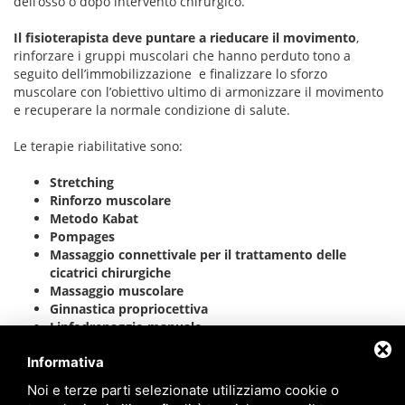
dell’osso o dopo intervento chirurgico.
Il fisioterapista deve puntare a rieducare il movimento
,
rinforzare i gruppi muscolari che hanno perduto tono a
seguito dell’immobilizzazione e finalizzare lo sforzo
muscolare con l’obiettivo ultimo di armonizzare il movimento
e recuperare la normale condizione di salute.
Le terapie riabilitative sono:
Stretching
Rinforzo muscolare
Metodo Kabat
Pompages
Massaggio connettivale per il trattamento delle
cicatrici chirurgiche
Massaggio muscolare
Ginnastica propriocettiva
Linfodrenaggio manuale
Terapia strumentale
Informativa
Noi e terze parti selezionate utilizziamo cookie o
Per maggiori informazioni
clicca qui
.