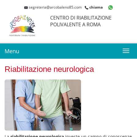
segreteria@arcobaleno85.com
chiama
CENTRO DI RIABILITAZIONE
POLIVALENTE A ROMA
Menu
Toggl
navig
Riabilitazione neurologica
La
riabilitazione neurologica
investe un campo di conoscenze