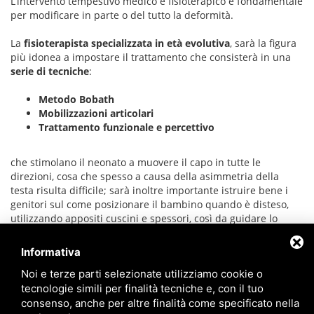
L’intervento tempestivo medico e fisioterapico è fondamentale
per modificare in parte o del tutto la deformità.
La
fisioterapista specializzata in età evolutiva
, sarà la figura
più idonea a impostare il trattamento che consisterà in una
serie di tecniche
:
Metodo Bobath
Mobilizzazioni articolari
Trattamento funzionale e percettivo
che stimolano il neonato a muovere il capo in tutte le
direzioni, cosa che spesso a causa della asimmetria della
testa risulta difficile; sarà inoltre importante istruire bene i
genitori sul come posizionare il bambino quando è disteso,
utilizzando appositi cuscini e spessori, così da guidare lo
sviluppo corretto della forma della testa.
Informativa
Noi e terze parti selezionate utilizziamo cookie o
Per approfondire l'argomento
clicca qui
.
tecnologie simili per finalità tecniche e, con il tuo
consenso, anche per altre finalità come specificato nella