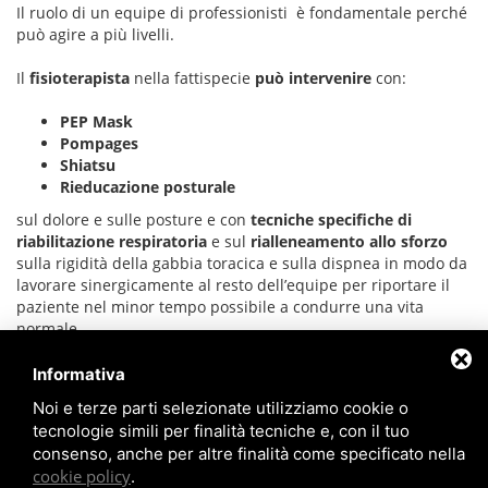
Il ruolo di un equipe di professionisti è fondamentale perché
può agire a più livelli.
Il
fisioterapista
nella fattispecie
può intervenire
con:
PEP Mask
Pompages
Shiatsu
Rieducazione posturale
sul dolore e sulle posture e con
tecniche specifiche di
riabilitazione respiratoria
e sul
rialleneamento allo sforzo
sulla rigidità della gabbia toracica e sulla dispnea in modo da
lavorare sinergicamente al resto dell’equipe per riportare il
paziente nel minor tempo possibile a condurre una vita
normale.
Informativa
Per saperne di più
clicca qui
.
Noi e terze parti selezionate utilizziamo cookie o
tecnologie simili per finalità tecniche e, con il tuo
consenso, anche per altre finalità come specificato nella
cookie policy
.