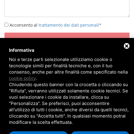
Acconsento al
trattamento dei dati personali*
INVIA
Informativa
Noi e terze parti selezionate utilizziamo cookie o
tecnologie simili per finalità tecniche e, con il tuo
consenso, anche per altre finalità come specificato nella
cookie policy
.
Chiudendo questo banner con la crocetta o cliccando su
HOME
CHI SIAMO
COSA CURIAMO
"Rifiuta", verranno utilizzati solamente cookie tecnici. Se
TECNICHE/TRATTAMENTI
APPROFONDIMENTI
vuoi selezionare i cookie da installare, clicca su
DOCUMENTAZIONE
CONTATTI
"Personalizza". Se preferisci, puoi acconsentire
all'utilizzo di tutti i cookie, anche diversi da quelli tecnici,
Arcobaleno '85 - P.IVA: 01739921003
cliccando su "Accetta tutti". In qualsiasi momento potrai
modificare la scelta effettuata.
Privacy Policy
-
Cookie Policy