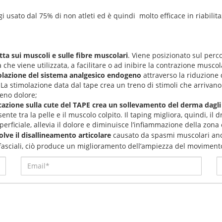
gi usato dal 75% di non atleti ed è quindi molto efficace in riabilit
tta sui muscoli e sulle fibre muscolari
. Viene posizionato sul perco
che viene utilizzata, a facilitare o ad inibire la contrazione muscol
imolazione del sistema analgesico endogeno
attraverso la riduzione d
La stimolazione data dal tape crea un treno di stimoli che arrivano 
meno dolore;
cazione sulla cute del TAPE crea un sollevamento del derma dagli s
e tra la pelle e il muscolo colpito. Il taping migliora, quindi, il 
perficiale, allevia il dolore e diminuisce l’infiammazione della zona 
solve il disallineamento articolare
causato da spasmi muscolari ano
fasciali, ciò produce un miglioramento dell’ampiezza del movimento 