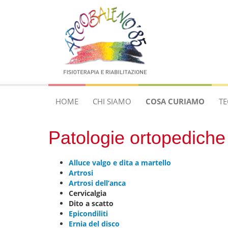
HOME
CHI SIAMO
COSA CURIAMO
TE
Patologie ortopediche
Alluce valgo e dita a martello
Artrosi
Artrosi dell’anca
Cervicalgia
Dito a scatto
Epicondiliti
Ernia del disco