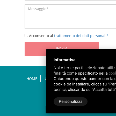
Acconsento al
trattamento dei dati personali*
INVIA
Informativa
Noi e terze parti selezionate utili
cook
finalità come specificato nella
HOME
CHI SIAMO
COSA CURIAMO
TECN
Chiudendo questo banner con la cro
cookie da installare, clicca su "Per
tecnici, cliccando su "Accetta tutti
Personalizza