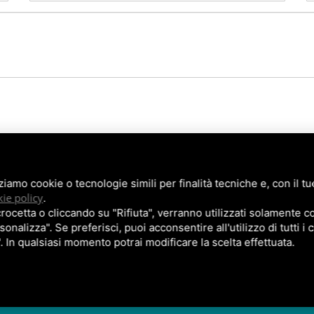
zziamo cookie o tecnologie simili per finalità tecniche e, con il 
ie policy
.
ICHE/TRATTAMENTI
APPROFONDIMENTI
DOCUMENTAZION
cetta o cliccando su "Rifiuta", verranno utilizzati solamente co
sonalizza". Se preferisci, puoi acconsentire all'utilizzo di tutti i
". In qualsiasi momento potrai modificare la scelta effettuata.
Arcobaleno '85 - P.IVA: 01739921003
Privacy Policy
-
Cookie Policy
Posizionamento Siti
by TopsuiMotori